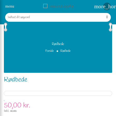
more_hor
menu
Rødbede
Forside
Rødbede
Rødbede
50,00 kr.
Inkl. moms