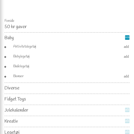
Forside
50 kr gaver
Baby
remov
Aktivitetslegetøj
add
Babylegetøj
add
Badelegetøj
Bamser
add
Diverse
Fidget Toys
Julekalender
add
Kreativ
add
Legetøj
add