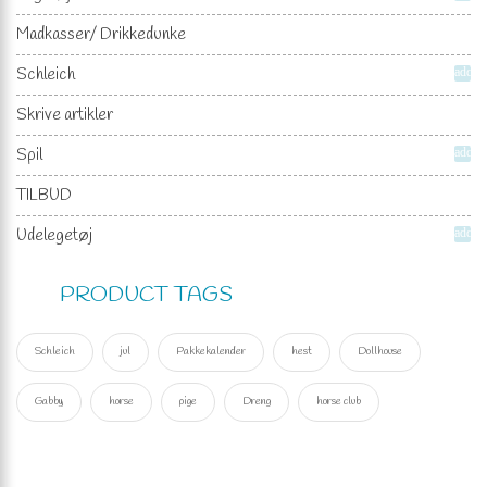
Madkasser/ Drikkedunke
Schleich
add
Skrive artikler
Spil
add
TILBUD
Udelegetøj
add
PRODUCT TAGS
Schleich
jul
Pakkekalender
hest
Dollhouse
Gabby
horse
pige
Dreng
horse club