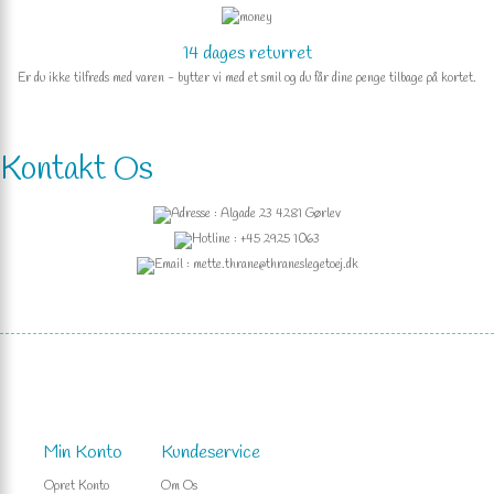
14 dages returret
Er du ikke tilfreds med varen - bytter vi med et smil og du får dine penge tilbage på kortet.
Kontakt Os
Adresse : Algade 23 4281 Gørlev
Hotline : +45 2925 1063
Email : mette.thrane@thraneslegetoej.dk
Min Konto
Kundeservice
Opret Konto
Om Os