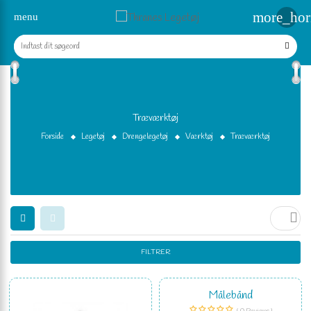
more_hor
menu
Træværktøj
Forside
Legetøj
Drengelegetøj
Værktøj
Træværktøj

FILTRER
Målebånd