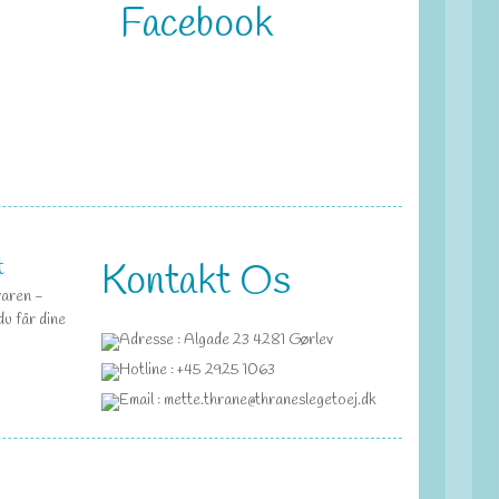
Facebook
t
Kontakt Os
varen -
du får dine
Adresse : Algade 23 4281 Gørlev
Hotline : +45 2925 1063
Email : mette.thrane@thraneslegetoej.dk