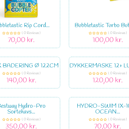
bbletastic Rip Cord...
Bubbletastic Turbo Bubb
( 0 Reviews )
( 0 Reviews )
70,00 kr.
100,00 kr.
X BADERING Ø 122CM
DYKKERMASKE 12+ L
( 0 Reviews )
( 0 Reviews )
140,00 kr.
120,00 kr.
estway Hydro-Pro
HYDRO-SWIM IX-1
Sortehavs...
OCEAN...
( 0 Reviews )
( 0 Reviews )
350,00 kr.
70,00 kr.