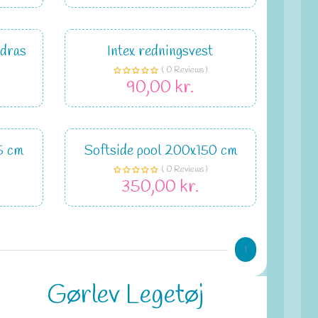
adras
Intex redningsvest
( 0 Reviews )
90,00 kr.
5 cm
Softside pool 200x150 cm
( 0 Reviews )
350,00 kr.
1
Gørlev Legetøj