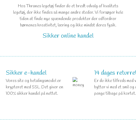
Hos Thranes legetøj finder du et bredt udvalg af kvalitets
legetøj, der ikke findes så mange andre steder. Vi forsøger hele
tiden at finde nye spændende produkter der udfordrer
børnenes kreativitet, læring og ikke mindst deres fysik.
Sikker online handel
Sikker e-handel
14 dages returre
Vores site og betalingsmodul er
Er du ikke tilfreds med 
krypteret med SSL. Det giver en
bytter vi med et smil og 
100% sikker handel på nettet.
penge tilbage på kortet.