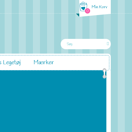
Min Kurv
0
 Legetøj
Mærker