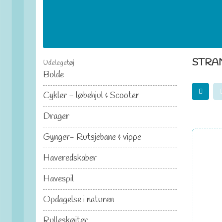
STRA
Udelegetøj
Bolde
Cykler - løbehjul & Scooter
Drager
Gynger- Rutsjebane & vippe
Haveredskaber
Havespil
Opdagelse i naturen
Rulleskøjter