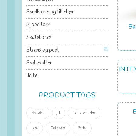
Sandkasse og tilbehør
Sjippe torv
Bu
Skateboard
Strand og pool
add
Sæbebobler
INTE
Telte
PRODUCT TAGS
B
Schleich
jul
Pakkekalender
hest
Dollhouse
Gabby