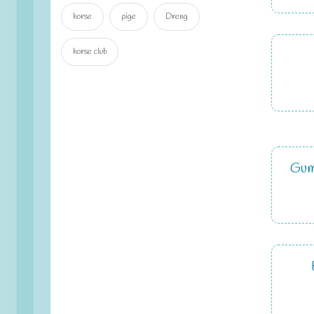
horse
pige
Dreng
horse club
Gum