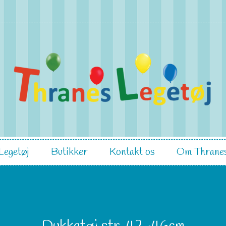
Legetøj
Butikker
Kontakt os
Om Thranes