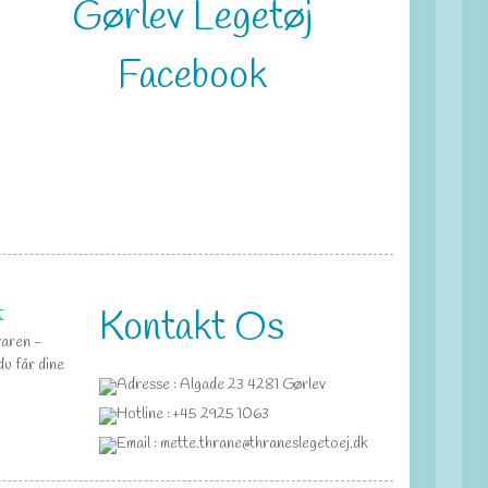
Gørlev Legetøj
Facebook
t
Kontakt Os
varen -
du får dine
Adresse : Algade 23 4281 Gørlev
Hotline : +45 2925 1063
Email : mette.thrane@thraneslegetoej.dk