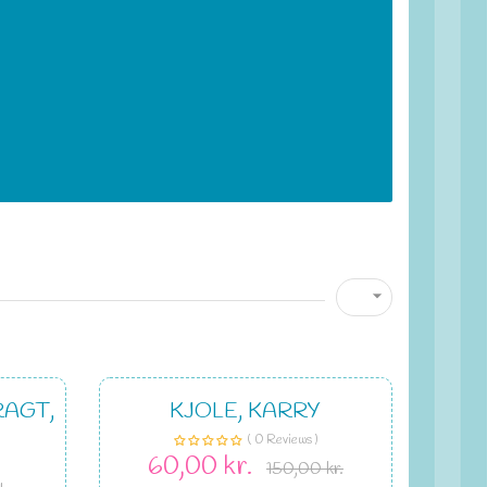

RAGT,
KJOLE, KARRY
( 0 Reviews )
60,00 kr.
150,00 kr.