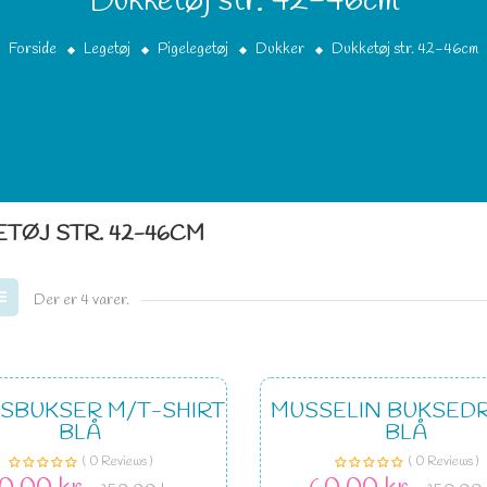
Dukketøj str. 42-46cm
Forside
Legetøj
Pigelegetøj
Dukker
Dukketøj str. 42-46cm
TØJ STR. 42-46CM
Der er 4 varer.
LSBUKSER M/T-SHIRT
MUSSELIN BUKSED
BLÅ
BLÅ
( 0 Reviews )
( 0 Reviews )