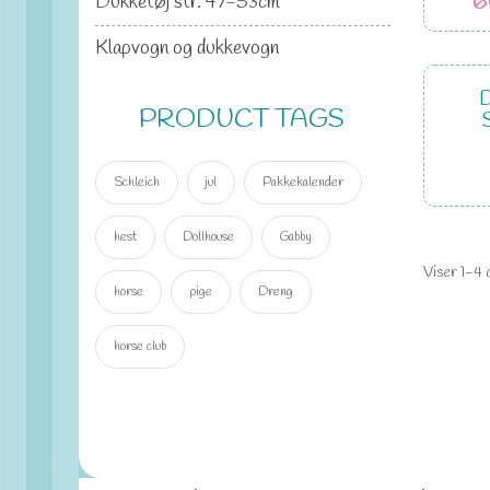
6
Dukketøj str. 47-53cm
Klapvogn og dukkevogn
PRODUCT TAGS
Schleich
jul
Pakkekalender
hest
Dollhouse
Gabby
Viser 1-4 
horse
pige
Dreng
horse club