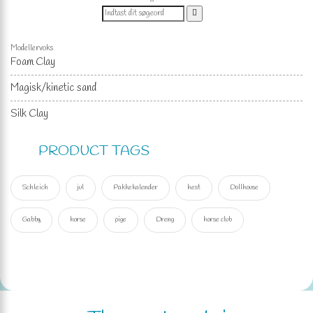
Modellervoks
Foam Clay
Magisk/kinetic sand
Silk Clay
PRODUCT TAGS
Schleich
jul
Pakkekalender
hest
Dollhouse
Gabby
horse
pige
Dreng
horse club