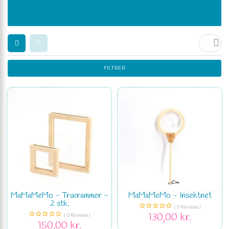

FILTRER
MaMaMeMo - Trærammer -
MaMaMeMo - Insektnet
2 stk.
( 0 Reviews )
130,00 kr.
( 0 Reviews )
150,00 kr.