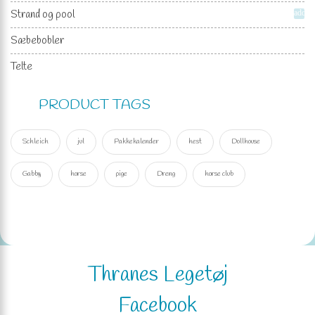
Strand og pool
add
Sæbebobler
Telte
PRODUCT TAGS
Schleich
jul
Pakkekalender
hest
Dollhouse
Gabby
horse
pige
Dreng
horse club
Thranes Legetøj
Facebook