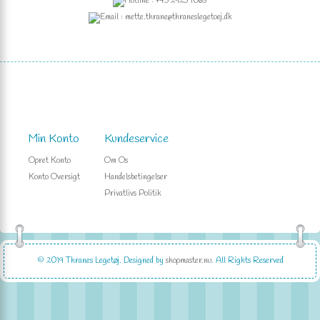
Hotline : +45 2925 1063
Email : mette.thrane@thraneslegetoej.dk
Min Konto
Kundeservice
Opret Konto
Om Os
Konto Oversigt
Handelsbetingelser
Privatlivs Politik
© 2019
Thranes Legetøj
. Designed by
shopmaster.nu
. All Rights Reserved