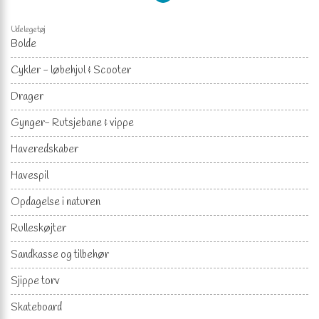
Udelegetøj
Bolde
Cykler - løbehjul & Scooter
Drager
Gynger- Rutsjebane & vippe
Haveredskaber
Havespil
Opdagelse i naturen
Rulleskøjter
Sandkasse og tilbehør
Sjippe torv
Skateboard