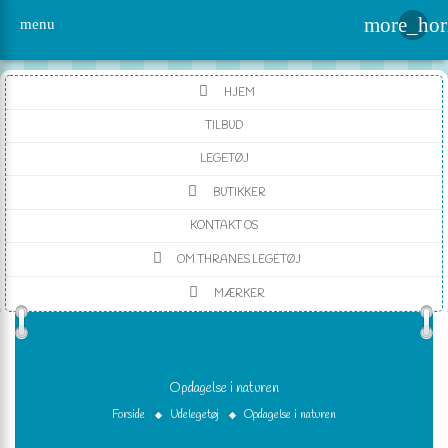
more_hor
menu
HJEM
TILBUD
LEGETØJ
BUTIKKER
KONTAKT OS
OM THRANES LEGETØJ
MÆRKER
Opdagelse i naturen
Forside
Udelegetøj
Opdagelse i naturen