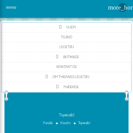
more_hor
menu
HJEM
TILBUD
LEGETØJ
BUTIKKER
KONTAKT OS
OM THRANES LEGETØJ
MÆRKER
Topmodel
Forside
Kreativ
Topmodel