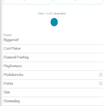
Viser 1-2 af 2 element(er)
1
Kreativ
Byggesæt
Cool Maker
Diamond Painting
Magformers
Modellervoks
add
Perler
add
Slim
Stenmaling