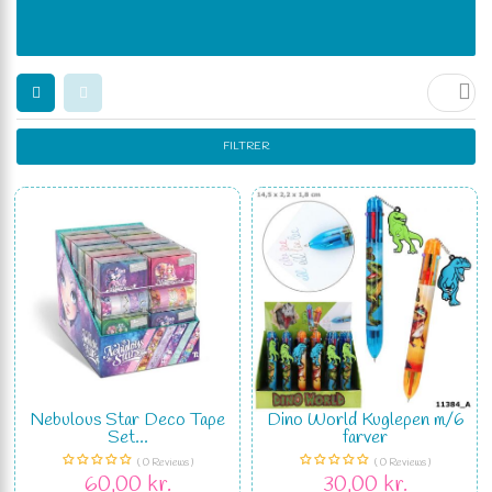

FILTRER
Nebulous Star Deco Tape
Dino World Kuglepen m/6
Set...
farver
( 0 Reviews )
( 0 Reviews )
60,00 kr.
30,00 kr.