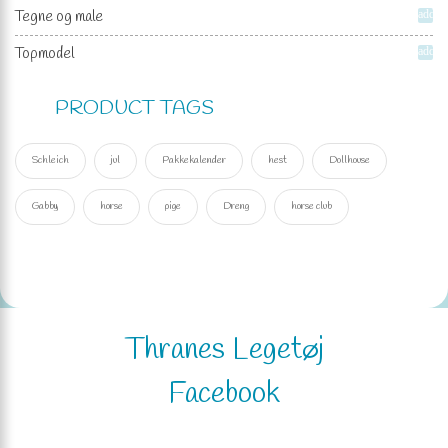
Tegne og male
add
Topmodel
add
PRODUCT TAGS
Schleich
jul
Pakkekalender
hest
Dollhouse
Gabby
horse
pige
Dreng
horse club
Thranes Legetøj
Facebook