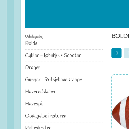
BOLD
Udelegetøj
Bolde
Cykler - løbehjul & Scooter
Drager
Gynger- Rutsjebane & vippe
Haveredskaber
Havespil
Opdagelse i naturen
Rulleskøjter