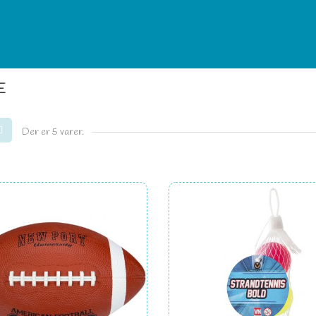
E
Der er 5 varer.