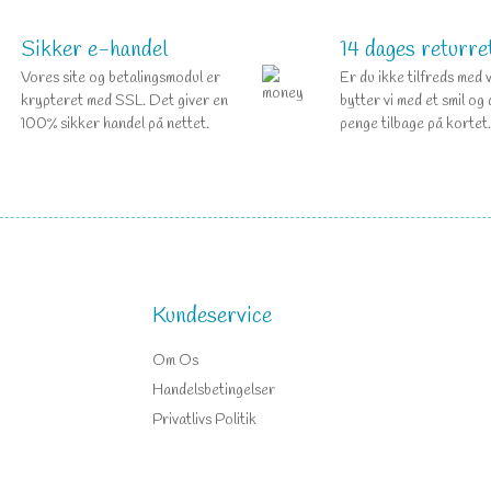
Sikker e-handel
14 dages returre
Vores site og betalingsmodul er
Er du ikke tilfreds med 
krypteret med SSL. Det giver en
bytter vi med et smil og 
100% sikker handel på nettet.
penge tilbage på kortet.
Kundeservice
Om Os
Handelsbetingelser
Privatlivs Politik