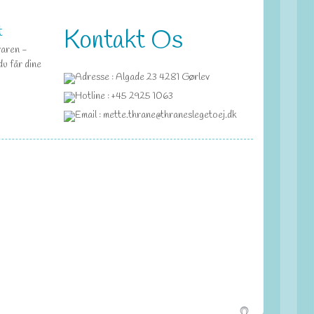
t
Kontakt Os
varen -
du får dine
Adresse : Algade 23 4281 Gørlev
Hotline : +45 2925 1063
Email : mette.thrane@thraneslegetoej.dk