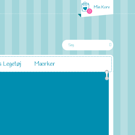
Min Kurv
0
 Legetøj
Mærker