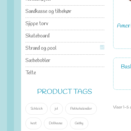
Sandkasse og tilbehør
Sjippe torv
Ameri
Skateboard
Strand og pool
add
Sæbebobler
Bask
Telte
PRODUCT TAGS
Viser 1-5 
Schleich
jul
Pakkekalender
hest
Dollhouse
Gabby