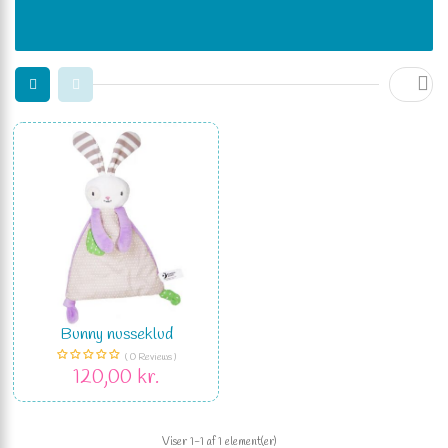

Bunny nusseklud
( 0 Reviews )
120,00 kr.
Viser 1-1 af 1 element(er)