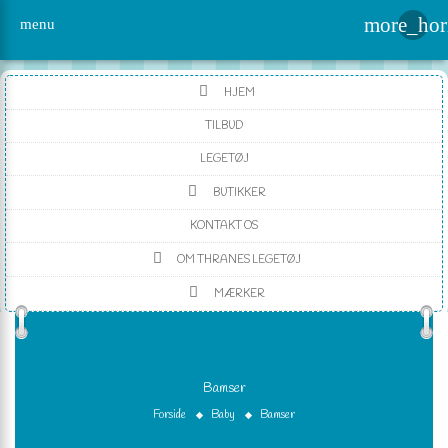
more_hor
menu
HJEM
TILBUD
LEGETØJ
BUTIKKER
KONTAKT OS
OM THRANES LEGETØJ
MÆRKER
Bamser
Forside
Baby
Bamser