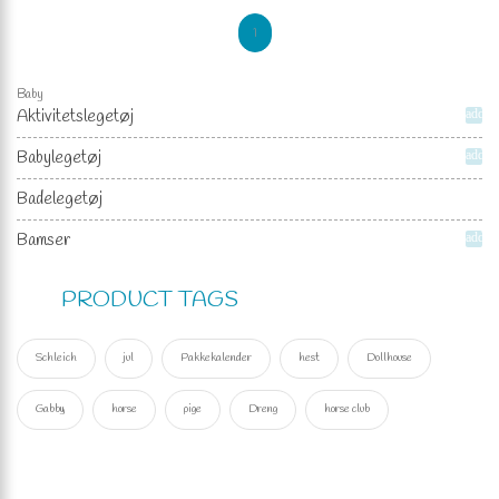
1
Baby
Aktivitetslegetøj
add
Babylegetøj
add
Badelegetøj
Bamser
add
PRODUCT TAGS
Schleich
jul
Pakkekalender
hest
Dollhouse
Gabby
horse
pige
Dreng
horse club