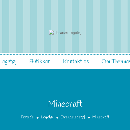
Legetøj
Butikker
Kontakt os
Om Thranes
Minecraft
Forside
Legetøj
Drengelegetøj
Minecraft