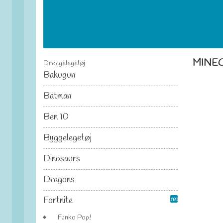
MINE
Drengelegetøj
Bakugun
Batman
Ben 10
Byggelegetøj
Dinosaurs
Dragons
Fortnite
remove
Funko Pop!