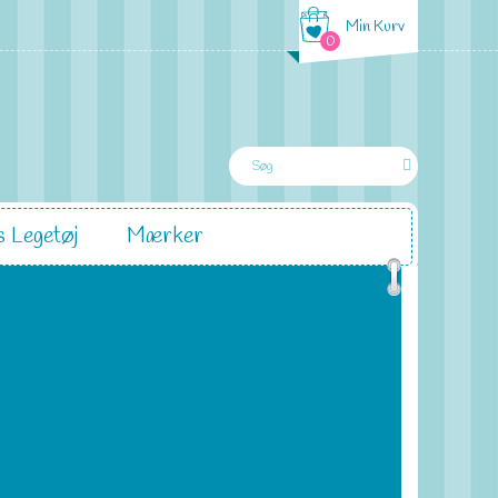
Min Kurv
0
 Legetøj
Mærker