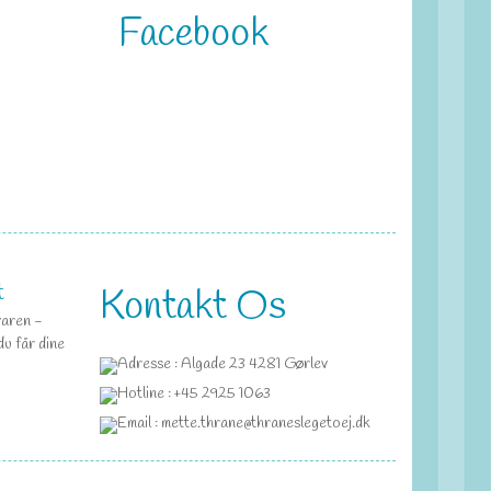
Facebook
t
Kontakt Os
varen -
du får dine
Adresse : Algade 23 4281 Gørlev
Hotline : +45 2925 1063
Email : mette.thrane@thraneslegetoej.dk