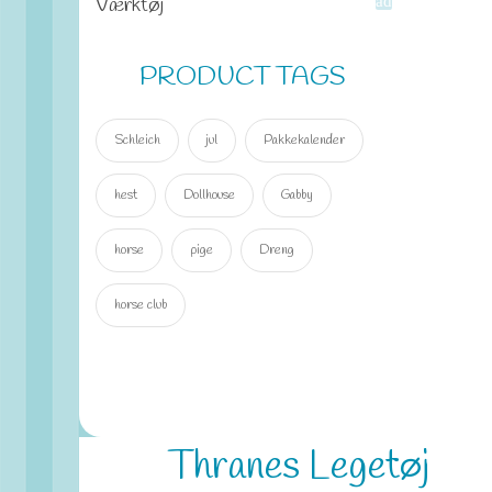
Værktøj
add
PRODUCT TAGS
Schleich
jul
Pakkekalender
hest
Dollhouse
Gabby
horse
pige
Dreng
horse club
Thranes Legetøj