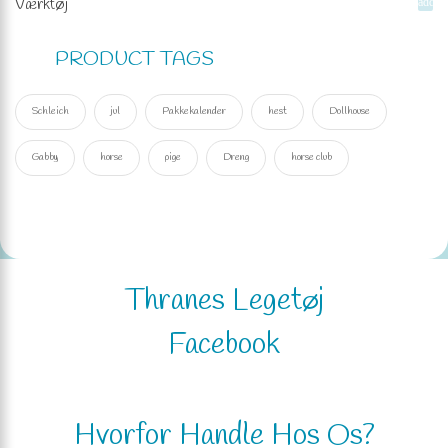
Værktøj
add
PRODUCT TAGS
Schleich
jul
Pakkekalender
hest
Dollhouse
Gabby
horse
pige
Dreng
horse club
Thranes Legetøj
Facebook
Hvorfor Handle Hos Os?