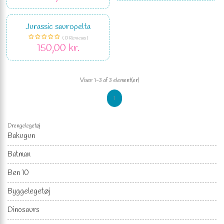
Jurassic sauropelta
( 0 Reviews )
150,00 kr.
Viser 1-3 af 3 element(er)
1
Drengelegetøj
Bakugun
Batman
Ben 10
Byggelegetøj
Dinosaurs