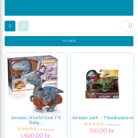

FILTRER
Jurassic World Real FX
Jurassic park - Masiakasaurus
Baby...
( 0 Reviews )
150,00 kr.
( 0 Reviews )
1.400,00 kr.