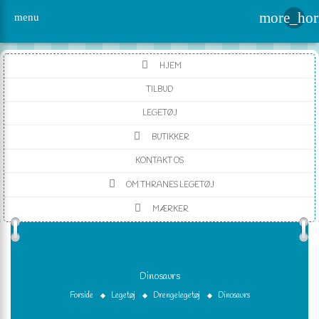
more_hor
menu
HJEM
TILBUD
LEGETØJ
BUTIKKER
KONTAKT OS
OM THRANES LEGETØJ
MÆRKER
Dinosaurs
Forside
Legetøj
Drengelegetøj
Dinosaurs