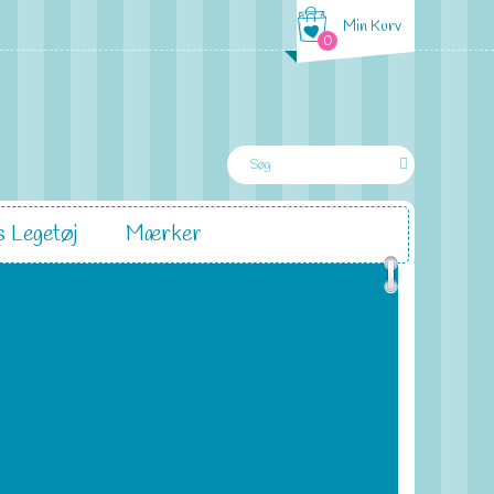
Min Kurv
0
 Legetøj
Mærker