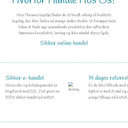
Hvorfor Handle Hos Os?
Hos Thranes legetøj finder du et bredt udvalg af kvalitets
legetøj, der ikke findes så mange andre steder. Vi forsøger hele
tiden at finde nye spændende produkter der udfordrer
børnenes kreativitet, læring og ikke mindst deres fysik.
Sikker online handel
Sikker e-handel
14 dages returre
Vores site og betalingsmodul er
Er du ikke tilfreds med 
krypteret med SSL. Det giver en
bytter vi med et smil og 
100% sikker handel på nettet.
penge tilbage på kortet.