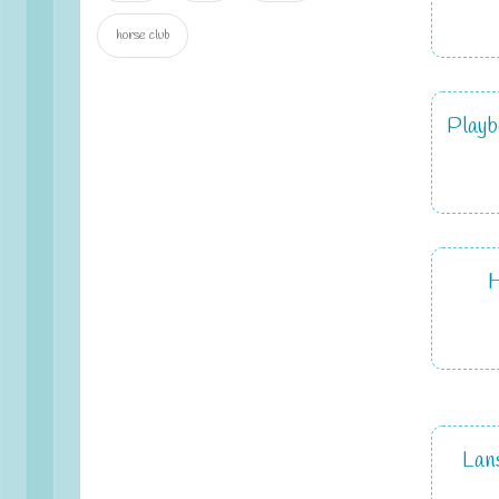
horse club
Playb
Lans