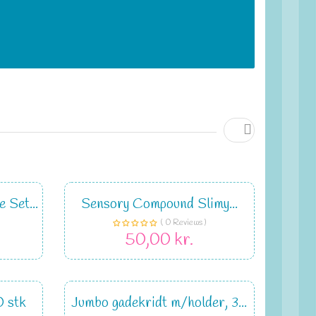

 Set...
Sensory Compound Slimy...
( 0 Reviews )
50,00 kr.
0 stk
Jumbo gadekridt m/holder, 3...