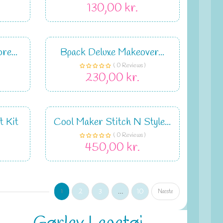
130,00 kr.
re...
Bpack Deluxe Makeover...
( 0 Reviews )
230,00 kr.
t Kit
Cool Maker Stitch N Style...
( 0 Reviews )
450,00 kr.
2
3
…
10
1
Næste