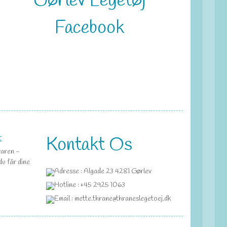
Gørlev Legetøj
Facebook
t
Kontakt Os
varen -
du får dine
Adresse : Algade 23 4281 Gørlev
Hotline : +45 2925 1063
Email : mette.thrane@thraneslegetoej.dk