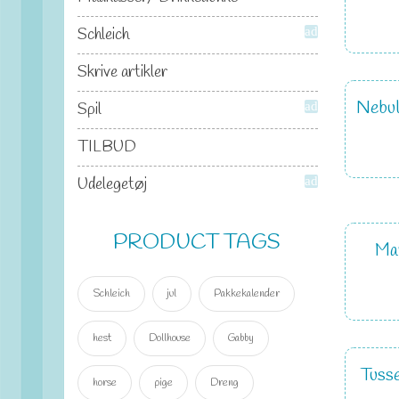
Schleich
add
Skrive artikler
Nebul
Spil
add
TILBUD
Udelegetøj
add
PRODUCT TAGS
Max
Schleich
jul
Pakkekalender
hest
Dollhouse
Gabby
Tusse
horse
pige
Dreng