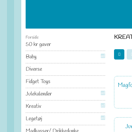
KREAT
Forside
50 kr gaver
Baby
add
Diverse
Fidget Toys
Magfo
Julekalender
add
Kreativ
add
Legetøj
add
Ju
Madkasser/ Drikkedunke