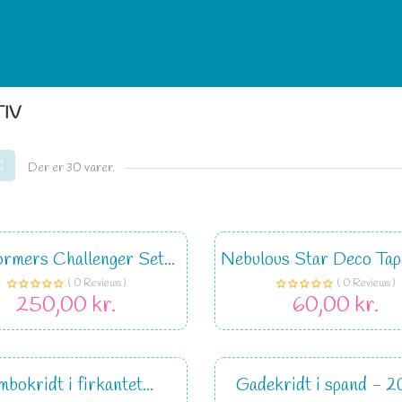
IV
Der er 30 varer.
rmers Challenger Set...
Nebulous Star Deco Tape
( 0 Reviews )
( 0 Reviews )
250,00 kr.
60,00 kr.
mbokridt i firkantet...
Gadekridt i spand - 2